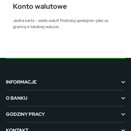
Konto walutowe
Jedna karta – wiele walut! Podróżuj spokojnie i płać za
granicą w lokalnej walucie...
INFORMACJE
O BANKU
GODZINY PRACY
KONTAKT