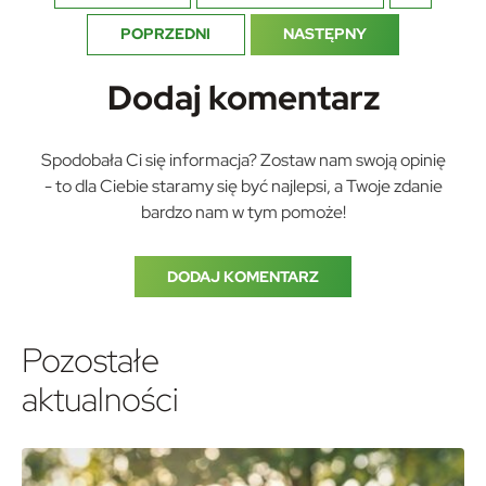
firm będących naszymi partnerami oraz innych dostawców usług.
Firmy te działają w charakterze pośredników prezentujących
POPRZEDNI
NASTĘPNY
nasze treści w postaci wiadomości, ofert, komunikatów mediów
społecznościowych.
Dodaj komentarz
Spodobała Ci się informacja? Zostaw nam swoją opinię
- to dla Ciebie staramy się być najlepsi, a Twoje zdanie
bardzo nam w tym pomoże!
DODAJ KOMENTARZ
Pozostałe
aktualności