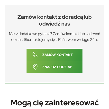
firm będących naszymi partnerami oraz innych dostawców usług.
Firmy te działają w charakterze pośredników prezentujących
nasze treści w postaci wiadomości, ofert, komunikatów mediów
Zamów kontakt z doradcą lub
społecznościowych.
odwiedź nas
Masz dodatkowe pytania? Zamów kontakt lub zadzwoń
do nas. Skontaktujemy się z Państwem w ciągu 24h.
ZAMÓW KONTAKT
ZNAJDŹ ODDZIAŁ
Mogą cię zainteresować