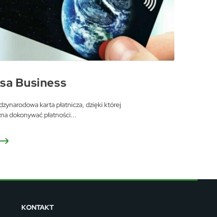
i
sa Business
j.
zynarodowa karta płatnicza, dzięki której
na dokonywać płatności...
m
rze
iów
KONTAKT