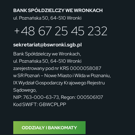
BANK SPÓŁDZIELCZY WE WRONKACH
ul. Poznańska 50, 64-510 Wronki
+48 67 25 45 232
sekretariat@bswronki.sgb.pl
Bank Spółdzielczy we Wronkach,
ul. Poznańska 50, 64-510 Wronki
zarejestrowany pod nr KRS 0000058087
w SR Poznań – Nowe Miasto i Wilda w Poznaniu,
IX Wydział Gospodarczy Krajowego Rejestru
Sądowego,
NIP: 763-000-63-73, Regon: 000506107
Kod SWIFT: GBWCPLPP
ODDZIAŁY I BANKOMATY