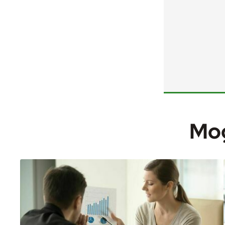
U
Sz
ws
N
Mog
Ni
um
Wi
Pl
Tw
pl
F
Za
Te
pr
pr