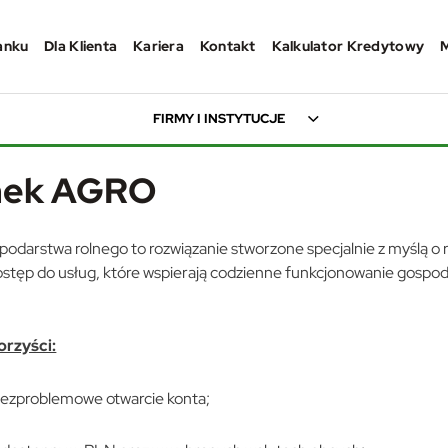
anku
Dla Klienta
Kariera
Kontakt
Kalkulator Kredytowy
FIRMY I INSTYTUCJE
nek AGRO
odarstwa rolnego to rozwiązanie stworzone specjalnie z myślą o 
dostęp do usług, które wspierają codzienne funkcjonowanie gospoda
orzyści:
 bezproblemowe otwarcie konta;