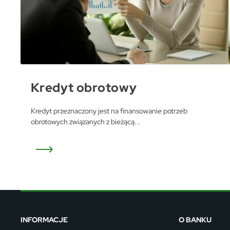
Dz
Wi
fu
pr
do
A
An
Co
Wi
in
po
Kredyt obrotowy
wś
Wy
R
fu
Kredyt przeznaczony jest na finansowanie potrzeb
Dz
obrotowych związanych z bieżącą...
na
Pr
Wi
an
in
bę
po
sp
INFORMACJE
O BANKU