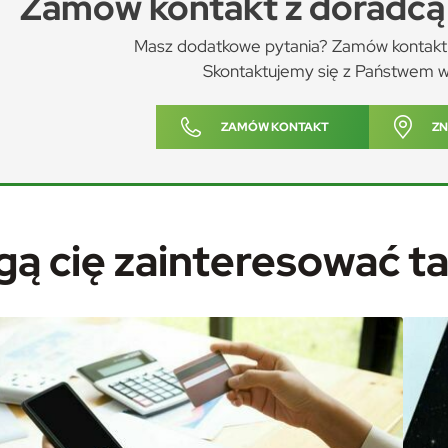
Zamów kontakt z doradcą 
Masz dodatkowe pytania? Zamów kontakt 
stawienia
Skontaktujemy się z Państwem w
ZAMÓW KONTAKT
ZN
anujemy Twoją prywatność. Możesz zmienić ustawienia cookies lub zaakceptować je
zystkie. W dowolnym momencie możesz dokonać zmiany swoich ustawień.
iezbędne
ą cię zainteresować t
ezbędne pliki cookies służą do prawidłowego funkcjonowania strony internetowej i
ożliwiają Ci komfortowe korzystanie z oferowanych przez nas usług.
ęcej
iki cookies odpowiadają na podejmowane przez Ciebie działania w celu m.in. dostosowa
oich ustawień preferencji prywatności, logowania czy wypełniania formularzy. Dzięki
ikom cookies strona, z której korzystasz, może działać bez zakłóceń.
unkcjonalne i personalizacyjne
poznaj się z
POLITYKĄ PRYWATNOŚCI I PLIKÓW COOKIES
.
go typu pliki cookies umożliwiają stronie internetowej zapamiętanie wprowadzonych
zez Ciebie ustawień oraz personalizację określonych funkcjonalności czy
ezentowanych treści.