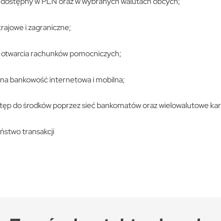
dostępny w PLN oraz w wybranych walutach obcych;
rajowe i zagraniczne;
 otwarcia rachunków pomocniczych;
a bankowość internetowa i mobilna;
tęp do środków poprzez sieć bankomatów oraz wielowalutowe kart
ństwo transakcji