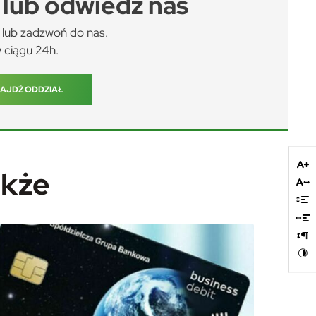
lub odwiedź nas
lub zadzwoń do nas.
 ciągu 24h.
AJDŹ ODDZIAŁ
akże
nia