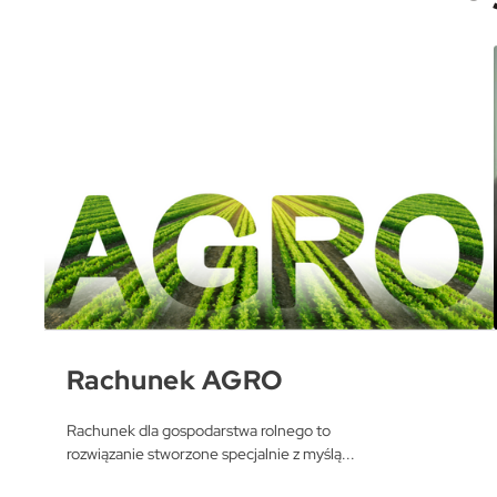
ws
N
Ni
um
Wi
Pl
Tw
pl
F
Za
Te
pr
pr
Dz
Wi
fu
Rachunek AGRO
pr
do
A
Rachunek dla gospodarstwa rolnego to
rozwiązanie stworzone specjalnie z myślą...
An
Co
Wi