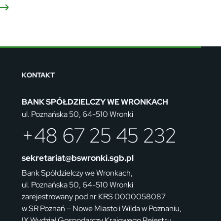
i
j.
KONTAKT
m
rze
iów
BANK SPÓŁDZIELCZY WE WRONKACH
ul. Poznańska 50, 64-510 Wronki
+48 67 25 45 232
sekretariat@bswronki.sgb.pl
Bank Spółdzielczy we Wronkach,
ul. Poznańska 50, 64-510 Wronki
zarejestrowany pod nr KRS 0000058087
w SR Poznań – Nowe Miasto i Wilda w Poznaniu,
IX Wydział Gospodarczy Krajowego Rejestru