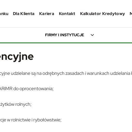
anku
Dla Klienta
Kariera
Kontakt
Kalkulator Kredytowy
FIRMY I INSTYTUCJE
encyjne
cyjne udzielane są na odrębnych zasadach i warunkach udzielani
 ARiMR do oprocentowania;
żytków rolnych;
cje w rolnictwie i rybołówstwie;