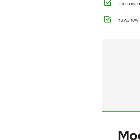
obrotowe i
na wznowie
U
Mog
Sz