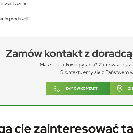
 inwestycyjne;
nie produkcji.
Zamów kontakt z doradcą 
Masz dodatkowe pytania? Zamów kontakt 
Skontaktujemy się z Państwem w
ZAMÓW KONTAKT
ZN
stawienia
ą cię zainteresować t
anujemy Twoją prywatność. Możesz zmienić ustawienia cookies lub zaakceptować je