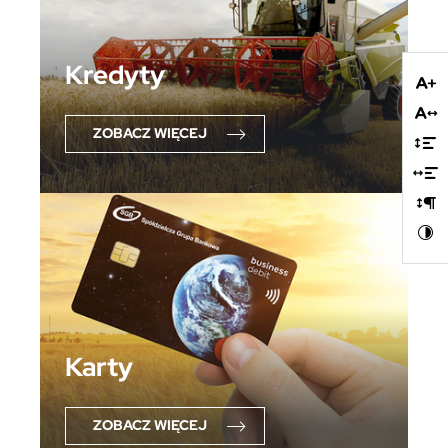
Firmy te działają w charakterze pośredników prezentujących
nasze treści w postaci wiadomości, ofert, komunikatów mediów
społecznościowych.
Kredyty
ZOBACZ WIĘCEJ
Karty
ZOBACZ WIĘCEJ