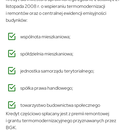
firm będących naszymi partnerami oraz innych dostawców usług.
listopada 2008 r. o wspieraniu termomodernizacji
Firmy te działają w charakterze pośredników prezentujących
i remontów oraz o centralnej ewidencji emisyjności
nasze treści w postaci wiadomości, ofert, komunikatów mediów
budynków:
społecznościowych.
wspólnota mieszkaniowa;
spółdzielnia mieszkaniowa;
jednostka samorządu terytorialnego;
spółka prawa handlowego;
towarzystwo budownictwa społecznego
Kredyt częściowo spłacany jest z premii remontowej
i grantu termomodernizacyjnego przyznawanych przez
BGK.