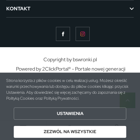
KONTAKT
Copyright by bswronki.pl
Powered by
2ClickPortal®
- Portale nowej generacji
Strona korzysta z plików cookies w celu realizacji usług. Możesz określić
warunki przechowywania lub dostępu do plików cookies klikając przycisk
Ustawienia. Aby dowiedzieć się więcej zachęcamy do zapoznania się z
Polityką Cookies oraz Polityką Prywatności.
ZAPISZ WYBRANE
USTAWIENIA
ZEZWÓL NA WSZYSTKIE
ZEZWÓL NA WSZYSTKIE
MENU
SZUKAJ
MOJE KONTO