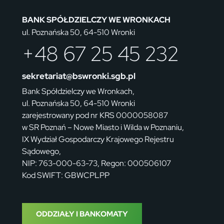
BANK SPÓŁDZIELCZY WE WRONKACH
ul. Poznańska 50, 64-510 Wronki
+48 67 25 45 232
sekretariat@bswronki.sgb.pl
Bank Spółdzielczy we Wronkach,
ul. Poznańska 50, 64-510 Wronki
zarejestrowany pod nr KRS 0000058087
w SR Poznań – Nowe Miasto i Wilda w Poznaniu,
IX Wydział Gospodarczy Krajowego Rejestru
Sądowego,
NIP: 763-000-63-73, Regon: 000506107
Kod SWIFT: GBWCPLPP
ODDZIAŁY I BANKOMATY