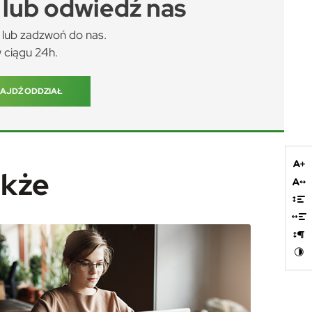
lub odwiedź nas
lub zadzwoń do nas.
 ciągu 24h.
AJDŹ ODDZIAŁ
akże
nia