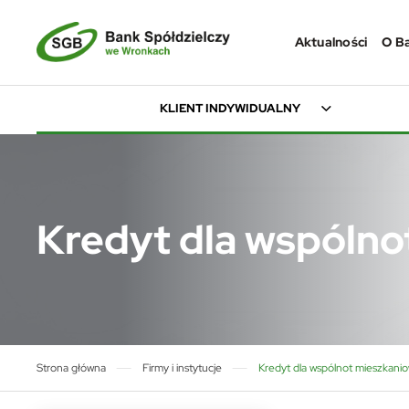
Przejdź do menu.
Przejdź do wyszukiwarki.
Przejdź do treści.
Przejdź do ustawień wielkości czcionki.
Włącz wersję kontrastową strony.
Aktualności
O B
KLIENT INDYWIDUALNY
Kredyt dla wspólno
Strona główna
Firmy i instytucje
Kredyt dla wspólnot mieszkani