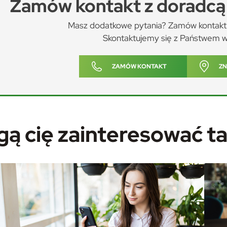
Zamów kontakt z doradcą 
Masz dodatkowe pytania? Zamów kontakt 
stawienia
Skontaktujemy się z Państwem w
ZAMÓW KONTAKT
ZN
anujemy Twoją prywatność. Możesz zmienić ustawienia cookies lub zaakceptować je
zystkie. W dowolnym momencie możesz dokonać zmiany swoich ustawień.
iezbędne
ą cię zainteresować t
ezbędne pliki cookies służą do prawidłowego funkcjonowania strony internetowej i
ożliwiają Ci komfortowe korzystanie z oferowanych przez nas usług.
ęcej
iki cookies odpowiadają na podejmowane przez Ciebie działania w celu m.in. dostosowa
oich ustawień preferencji prywatności, logowania czy wypełniania formularzy. Dzięki
ikom cookies strona, z której korzystasz, może działać bez zakłóceń.
unkcjonalne i personalizacyjne
poznaj się z
POLITYKĄ PRYWATNOŚCI I PLIKÓW COOKIES
.
go typu pliki cookies umożliwiają stronie internetowej zapamiętanie wprowadzonych
zez Ciebie ustawień oraz personalizację określonych funkcjonalności czy
ezentowanych treści.