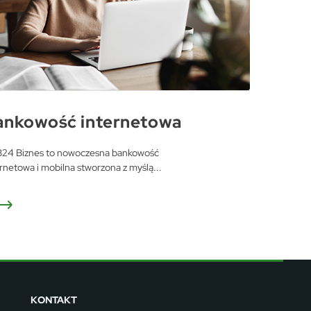
i
ankowość internetowa
j.
24 Biznes to nowoczesna bankowość
rnetowa i mobilna stworzona z myślą...
m
rze
iów
KONTAKT