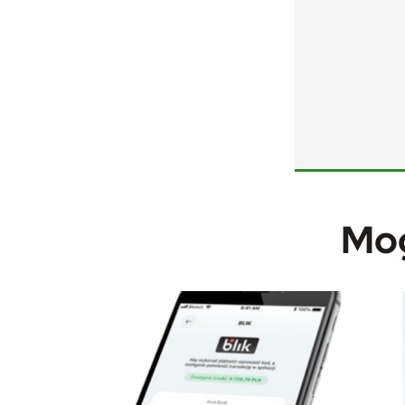
U
Sz
ws
N
Mog
Ni
um
Wi
Pl
Tw
pl
F
Za
Te
pr
pr