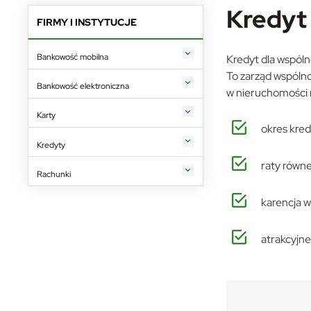
Kredyt
FIRMY I INSTYTUCJE
Bankowość mobilna
Kredyt dla wspól
To zarząd wspólno
Bankowość elektroniczna
w nieruchomości 
Karty
okres kred
Kredyty
raty równe
Rachunki
karencja w
atrakcyjn